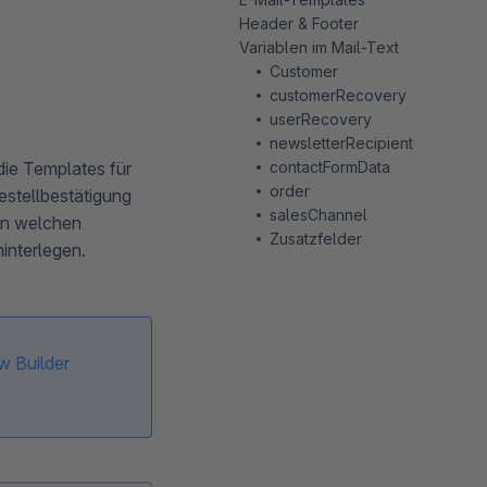
Header & Footer
Variablen im Mail-Text
Customer
customerRecovery
userRecovery
newsletterRecipient
contactFormData
die Templates für
order
estellbestätigung
salesChannel
 In welchen
Zusatzfelder
interlegen.
w Builder