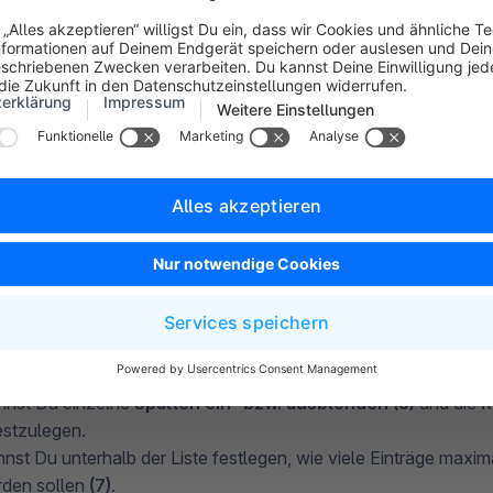
die Möglichkeit den
Kompaktmodus (4)
zu (de-)aktivieren.
gert die Zeilenhöhe und es können somit mehr Datensätze aufge
ndig ist, zu scrollen.
nst Du einzelne
Spalten ein- bzw. ausblenden (5)
und die
R
stzulegen.
nst Du unterhalb der Liste festlegen, wie viele Einträge maxima
rden sollen
(7)
.