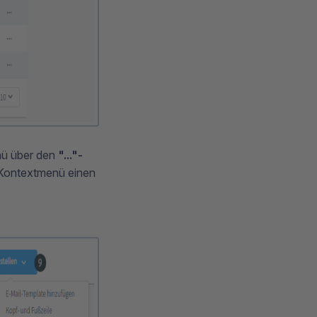
nü über den
"..."-
 Kontextmenü einen