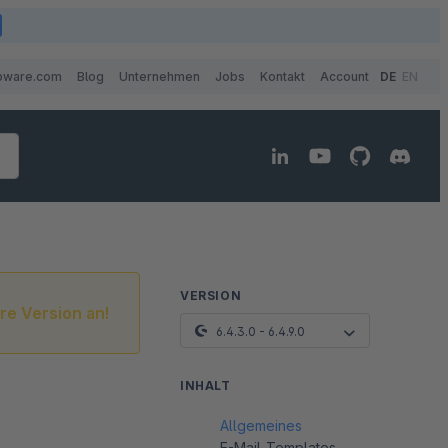
pware.com
Blog
Unternehmen
Jobs
Kontakt
Account
DE
EN
VERSION
re Version an!
6.4.3.0 - 6.4.9.0
INHALT
Allgemeines
E-Mail-Templates