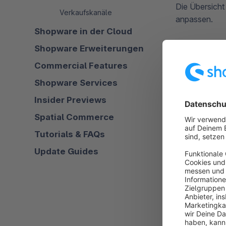
Die Übersicht
Verkaufskanäle
anpassen.
Shopware in der Cloud
Shopware Erweiterungen
Commercial Features
Shopware Services
Insider Previews
Spatial Commerce
Tutorials & FAQs
Update Guides