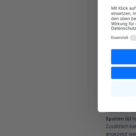
Hier hast Du 
Dieser verrin
bevor es notwe
Außerdem kan
Spalten (6)
fe
Zusätzlich kan
angezeigt we