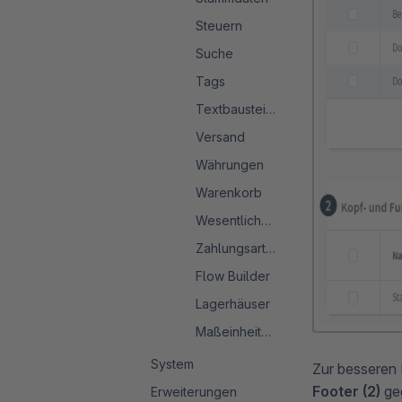
Steuern
Suche
Tags
Textbausteine
Versand
Währungen
Warenkorb
Wesentliche Merkmale
Zahlungsarten
Flow Builder
Lagerhäuser
Maßeinheitensystem
System
Zur besseren D
Footer (2)
geg
Erweiterungen