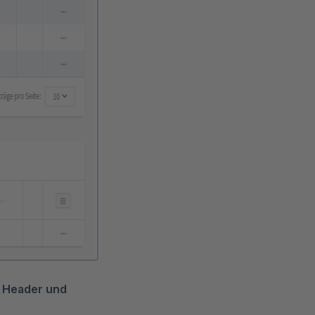
d
Header und