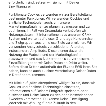
präsentieren.
Scene Editor:
Mit dem
Scene Editor
(
Blueprint
)
kannst du verschiedenste 3D Szenen erstellen, dein
Produkt platzieren und einfach Bilder generieren.
Erstelle unbegrenzt Bilder von deinen Szenen, die
perfekt auf deine Produkte abgestimmt sind.
Die Inhalte dieser Kategorie als PDF
herunterladen