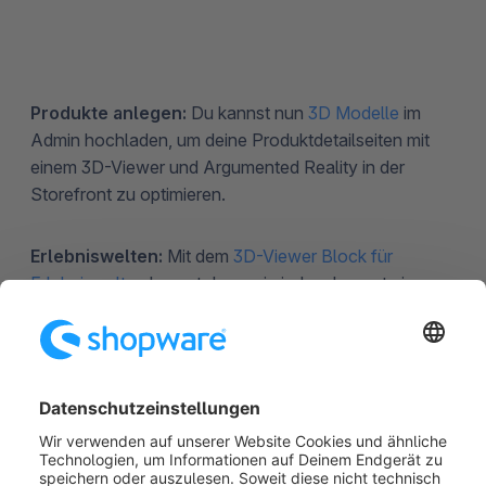
Produkte anlegen:
Du kannst nun
3D Modelle
im
Admin hochladen, um deine Produktdetailseiten mit
einem 3D-Viewer und Argumented Reality in der
Storefront zu optimieren.
Erlebniswelten:
Mit dem
3D-Viewer Block für
Erlebniswelten
kannst du nun in jedem Layout ein
eigenes 3D-Modell hinzufügen und anzeigen lassen.
Immersive Elements:
In Zusammenarbeit mit
Instorier, den norwegischen Experten für digitales
Storytelling, haben wir eine innovative App entwickelt,
die fünf verschiedene
3D Elemente
für die
Erlebniswelten bietet, um deine Produkte innovativ zu