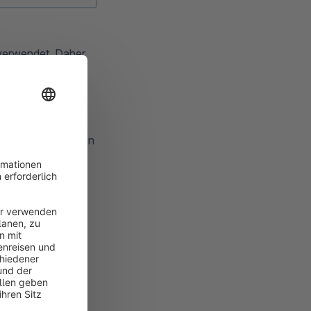
e verwendet. Daher
n Kunden
luss sind die
Minimum (3)
und
 die Datumsangaben
tionen hierzu,
n
ferzeit angeben.