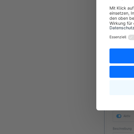
Diese Lieferz
Produkten kei
Dies ist beso
unterschiedli