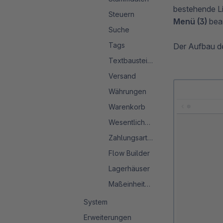
bestehende Li
Steuern
Menü (3)
bear
Suche
Tags
Der Aufbau de
Textbausteine
Versand
Währungen
Warenkorb
Wesentliche Merkmale
Zahlungsarten
Flow Builder
Lagerhäuser
Maßeinheitensystem
System
Erweiterungen