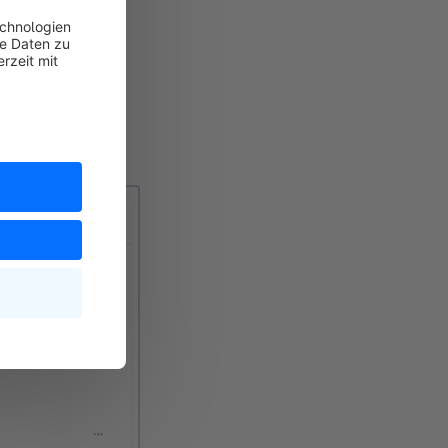
ge den einzelnen
 für
ten.