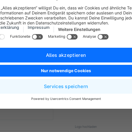
eit wird auch im Warenkorb und im Checkout verwendet, solan
ne Lieferzeit zugewiesen ist.
nders nützlich, wenn Sie für verschiedene Länder oder generell
che Versandarten jeweils eigene Lieferzeiten definieren möch