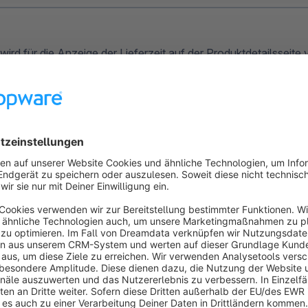
wird für die Anzeige der Lieferzeit auf der Produktdetailsseit
ame eine passende Bezeichnung verwendet werden, die von de
n werden kann.
ische Berechnung der Anzeige im Warenkorb und Bestellabsch
eit (2)
(Auswahlmenü: Tag, Woche, Monat oder Jahr) sowie
als Ganzzahl relevant. Anhand dieser Informationen werden
mittelt.
Lieferzeiten im Warenkorb anzeigen
erhältst du weitere Informa
Beispiele zur dynamischen Berechnung
.
zeit in der Versandart zuweise
Versandart anlegst, kanst du in den
Basisinformationen
die Lie