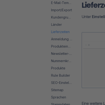
Liefer
E-Mail-Templates
Import/Export
Unter
Einstel
Kundengruppen
Länder
Lieferzeiten
Anmeldung & Registrierung
Produkteinheiten
Newsletter-Konfiguration
Nummernkreise
Produkte
Rule Builder
SEO-Einstellungen
Sitemap
Sprachen
Eine weitere 
Stammdaten