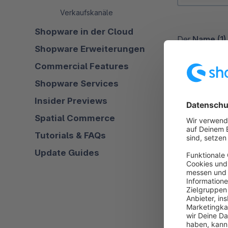
Verkaufskanäle
Shopware in der Cloud
Der
Name (1)
Shopware Erweiterungen
sollte als N
nachvollzoge
Commercial Features
Für die dynam
Shopware Services
Angaben
Einh
Insider Previews
Maximum (4)
automatisch er
Spatial Commerce
Im Abschnitt
Tutorials & FAQs
sowie einige
Update Guides
Liefer
Wenn du eine 