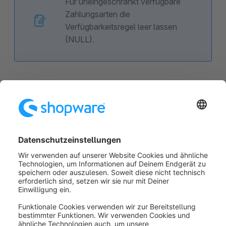
Für uneingeschränkt verfügbare
Zahlungsarten die
Verfügbarkeitsregel leer lassen
(NULL).
Neugierig geworden?
Im
Community Hub
wartet ein
interaktiver Lernpfad
zu diesem
Thema auf dich. Dort kannst du
Schritt für Schritt tiefer eintauchen,
Funktionen direkt ausprobieren und
dein Wissen spielerisch erweitern.