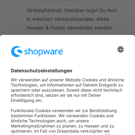
Verkaufskanal:
Hierüber legst Du fest,
in welchen Verkaufskanälen diese
Header & Footer verwendet werden
Mail-Header (3)
Hinterlege hier den E-Mail-Header im Plaintext und
HTML-Format. Im HTML Format ist es u.A denkbar,
ein Logo einzubinden.
Ein Logo könnte z.B. wie folgt eingebunden werden
 <img src=
"https://meinshop.de/media/00/a1/2b/12