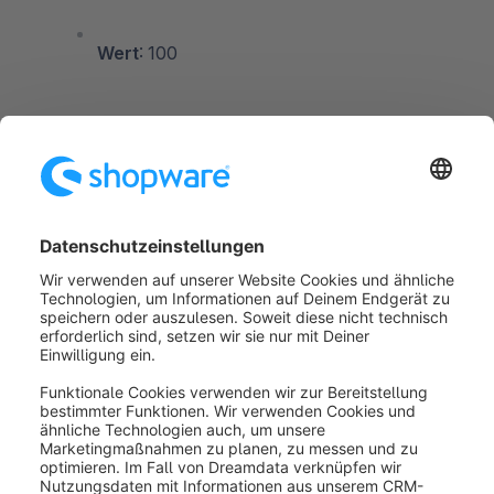
Wert
: 100
Es können hier mehrere Rabattaktionen eingerichtet
werden um z. B. eine Staffelung des
Versandkostenrabatts ermöglichen zu können.
Beispielsweise: ab 25 EUR Wert 50% Rabatt und ab
100 EUR Wert 100% Rabatt.
Wichtig ist hier, dass in den höherwertigen Rabatten
unter den Bedingungen bei "Nicht kombinieren mit" ein
Ausschluss erfolgt, und die Aktion mit dem höchsten
Rabatt die höchste Priorität erhält.
War dieser Artikel hilfreich?