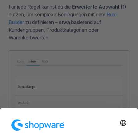
Für jede Regel kannst du die
Erweiterte Auswahl (1)
nutzen, um komplexe Bedingungen mit dem
Rule
Builder
zu definieren – etwa basierend auf
Kundengruppen, Produktkategorien oder
Warenkorbwerten.