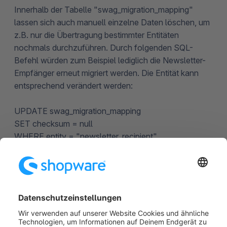
Innerhalb der Tabelle "swag_migration_mapping"
lassen sich auch manuell einzelne Daten löschen, um
z.B. nur die Übertragung bestimmter Entitäten
nochmals durchzuführen. Durch folgenden SQL-
Befehl würden zum Beispiel lediglich die Newsletter-
Empfänger erneut migriert werden. Die Entität kann
entsprechend verändert werden:
UPDATE swag_migration_mapping
SET checksum = null
WHERE entity = "newsletter_recipient"