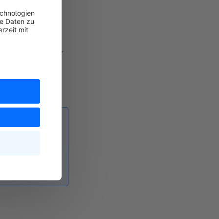
enutzt werden. Der
re möglich.
nis.
innen,
es