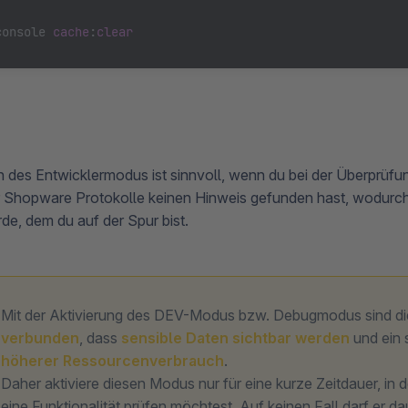
console 
cache
:
clear
n des Entwicklermodus ist sinnvoll, wenn du bei der Überprüfun
 Shopware Protokolle keinen Hinweis gefunden hast, wodurch
de, dem du auf der Spur bist.
Mit der Aktivierung des DEV-Modus bzw. Debugmodus sind d
verbunden
, dass
sensible Daten sichtbar werden
und ein 
höherer Ressourcenverbrauch
.
Daher aktiviere diesen Modus nur für eine kurze Zeitdauer, in 
eine Funktionalität prüfen möchtest. Auf keinen Fall darf er dau