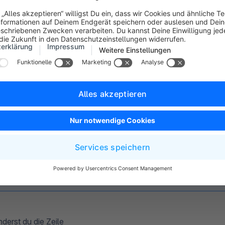
eren des Debug- bzw.
cklermodus
hnt, können für die Protokollierung von Fehlern zwei Modi g
odus ist über die allgemeine Konfigurationsdatei von Shopwa
nv" findest du auf dem Webserver im Shopware-Hauptverzeich
Bitte beachte, das Dateien, deren Dateiname mit einem "." beg
standardmäßig ausgeblendet werden und es je nach Aufruf d
Verzeichnisses daher erforderlich sein kann, diese über eine
Programmeinstellung einzublenden.
nderst du die Zeile