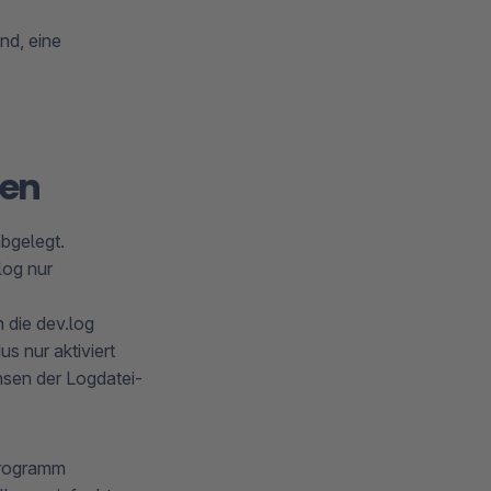
nd, eine
ien
bgelegt.
log nur
 die dev.log
s nur aktiviert
hsen der Logdatei-
Programm