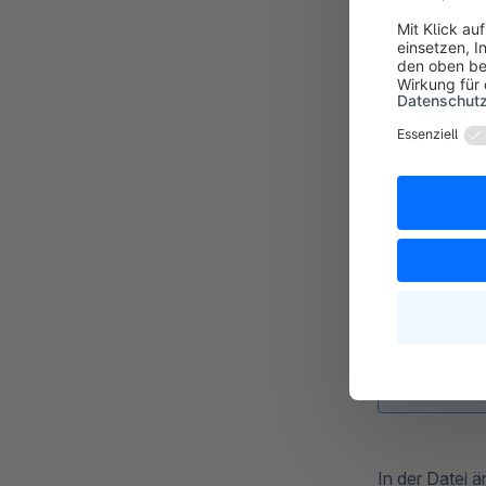
Aktivi
Entwi
Wie oben erwä
Wechsel des M
Die Datei ".e
In der Datei ä