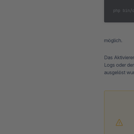
php bin/
möglich.
Das Aktiviere
Logs oder der
ausgelöst wur