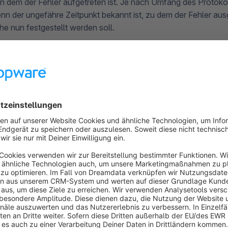
n dem der Fehler aufgetreten ist. Je nach Umfang des Protokol
nn der ungefähre Zeitpunkt bekannt ist, zu dem der Fehler aus
e nun festgestellt werden soll.
alten zwischen Produktiv und Entwicklermodus erfolgt zeige
chnitt
n von Erweiterungen
s /var/log/ findest du neben den Shopware Logdateien ebenfa
terungen
, wie beispielsweise von PayPal.
h, dass nicht jede Erweiterung automatisch Logdateien anlegt
sten direkt den Hersteller der Erweiterung.