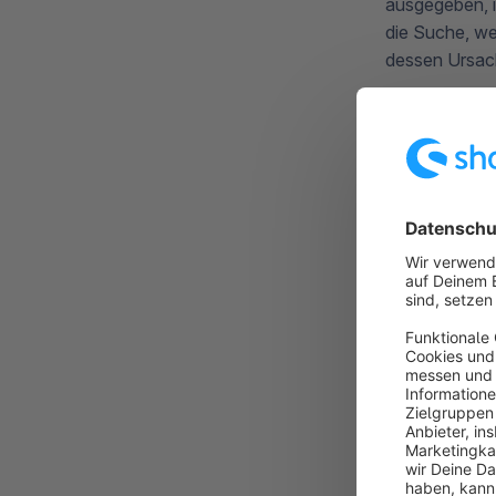
ausgegeben, i
die Suche, we
dessen Ursach
Wie das Umsch
nächsten Abs
Logdateie
Im Verzeichni
deiner
Erwei
Beachte jedoc
Zweifel am be