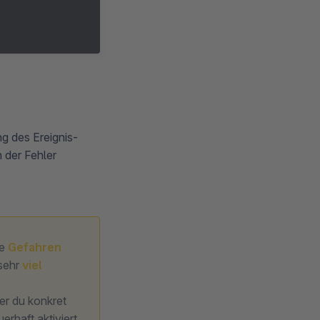
g des Ereignis-
 der Fehler
ie
Gefahren
sehr
viel
der du konkret
erhaft aktiviert