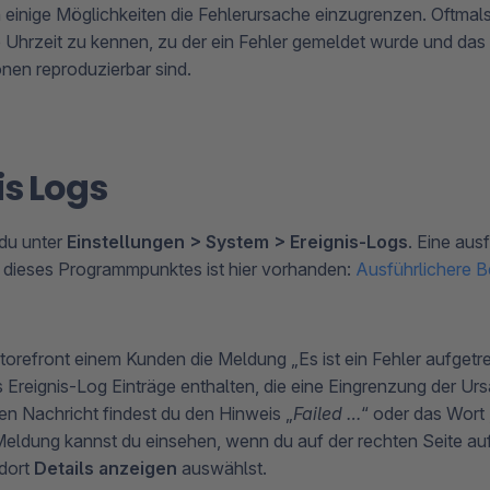
h einige Möglichkeiten die Fehlerursache einzugrenzen. Oftmals 
 Uhrzeit zu kennen, zu der ein Fehler gemeldet wurde und das 
onen reproduzierbar sind.
is Logs
 du unter
Einstellungen > System > Ereignis-Logs
. Eine aus
 dieses Programmpunktes ist hier vorhanden:
Ausführlichere 
torefront einem Kunden die Meldung „Es ist ein Fehler aufgetr
s Ereignis-Log Einträge enthalten, die eine Eingrenzung der Ur
gen Nachricht findest du den Hinweis „
Failed …
“ oder das Wort 
Meldung kannst du einsehen, wenn du auf der rechten Seite a
 dort
Details anzeigen
auswählst.