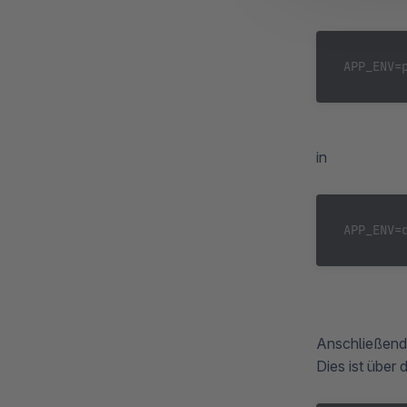
APP_ENV=
in
APP_ENV=
Anschließend 
Dies ist über 