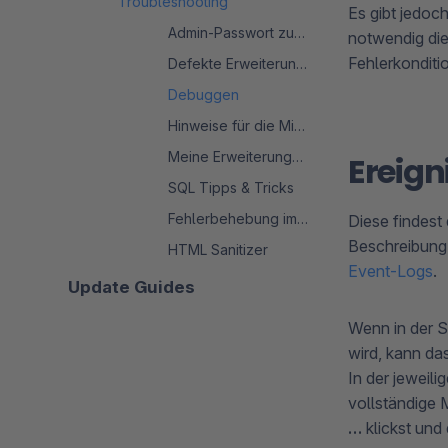
Troubleshooting
Es gibt jedoc
Admin-Passwort zurücksetzen
notwendig die
Fehlerkonditi
Defekte Erweiterung entfernen
Debuggen
Hinweise für die Migration
Meine Erweiterungen - Fehlermeldungen
Ereign
SQL Tipps & Tricks
Fehlerbehebung im Migrationsprozess
Diese findest
Beschreibung
HTML Sanitizer
Event-Logs
.
Update Guides
Wenn in der S
wird, kann da
In der jeweili
vollständige 
…
klickst und