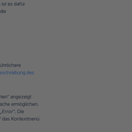
ist es dafür
die
führlichere
Beschreibung des
eten“ angezeigt
sache ermöglichen.
„
Error
“. Die
uf das Kontextmenü