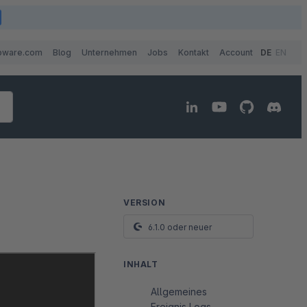
pware.com
Blog
Unternehmen
Jobs
Kontakt
Account
DE
EN
VERSION
6.1.0 oder neuer
INHALT
Allgemeines
Ereignis Logs