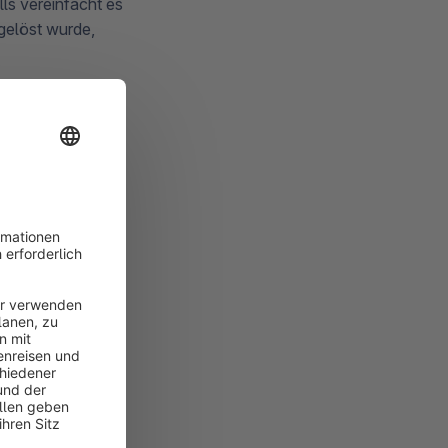
ls vereinfacht es
gelöst wurde,
n wir Euch im
lls Logdateien
. Kontaktiere im