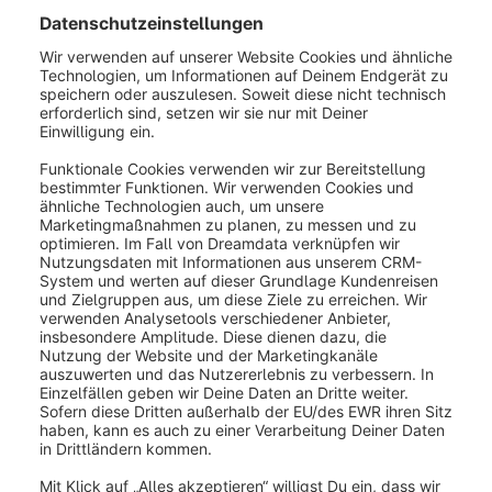
den Produktregeln in den Bedingungen
zu erläutern, einmal folgendes
Beispiel: Wenn in den Warenkorb-
Bedingungen die Regel eingestellt ist,
dass sich schwarze T-Shirts befinden
müssen, dann ist die Bedingung erfüllt,
sobald sich unter anderem ein
schwarzes T-Shirt sich im Warenkorb
befindet. Das heißt aber noch nicht,
dass auch der Rabatt nur für dieses
schwarze T-Shirt greift, sondern
könnte theoretisch auf den gesamten
Warenkorb angewandt werden.
Würde man nun hier in den
Rabatteinstellungen den Rabatt auf
ausgewählte Produkte anwenden und