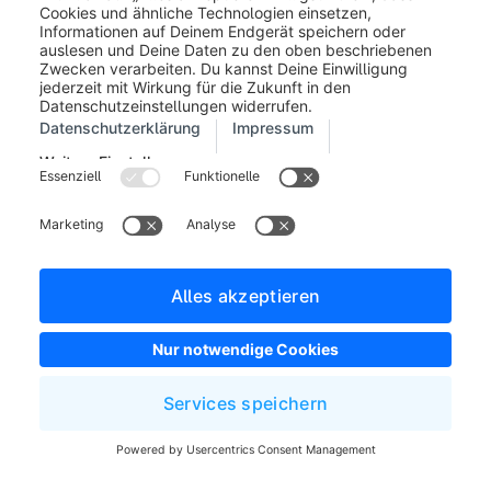
hier erneut die Produktregel für
schwarze T-Shirts anwenden, dann
würde der Rabatt auch wirklich nur für
schwarze T-Shirts gewährt werden,
auch wenn weitere Artikel im
Warenkorb liegen, die weiterhin
normal berechnet werden.
Anwenden auf:
Für den Fall, dass es
mehrere Produkte gibt, für die ein
Rabatt gewährt wird, kann hier
hinterlegt werden, dass bspw. nur für
jedes zweite/dritte/x-te Produkt ein
Rabatt gewährt wird. Die Reihenfolge
wird durch die Einstellung
Sortieren