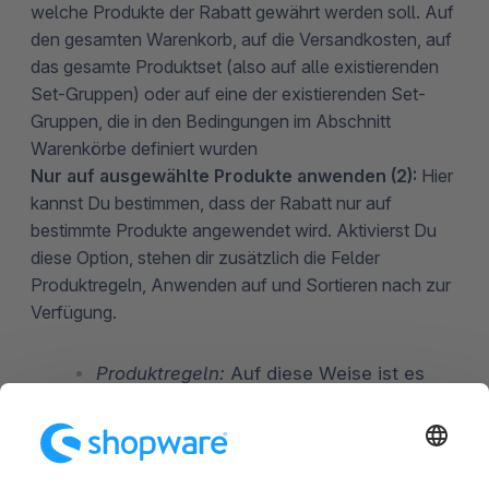
welche Produkte der Rabatt gewährt werden soll. Auf
den gesamten Warenkorb, auf die Versandkosten, auf
das gesamte Produktset (also auf alle existierenden
Set-Gruppen) oder auf eine der existierenden Set-
Gruppen, die in den Bedingungen im Abschnitt
Warenkörbe definiert wurden
Nur auf ausgewählte Produkte anwenden (2):
Hier
kannst Du bestimmen, dass der Rabatt nur auf
bestimmte Produkte angewendet wird. Aktivierst Du
diese Option, stehen dir zusätzlich die Felder
Produktregeln, Anwenden auf und Sortieren nach zur
Verfügung.
Produktregeln:
Auf diese Weise ist es
möglich die Rabattaktion nochmal
weiter auf bestimmte Produkte runter
zu brechen. Um den Unterschied zu