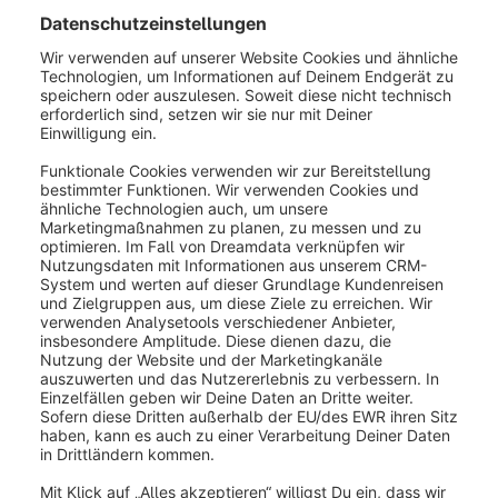
Art (3):
Hier wird angegeben, ob es sich um einen
absoluten Rabatt handeln soll, ein prozentualer
Rabatt oder um einen Festpreis bzw. festen
Stückpreis. Entscheidet man sich für einen Festpreis
bzw. festen Stückpreis, kann der Preis allerdings nicht
höher ausfallen als der unrabattierte/normale Gesamt-
bzw. Stückpreis.
Wert (4):
Dieses Feld gibt den eigentlichen Wert des
Rabatts an. Trägt man hier bspw. 20 ein, dann würde
abhängig von der gewählten
Art
ein grundsätzlicher
Rabatt von 20 Euro gewährt werden oder ein Rabatt
von 20% oder ein fester (Stück-) Preis von 20 Euro.
Maximaler Rabatt (5):
Ist als Art ein prozentualer
Rabatt angegeben, wird das Feld Maximaler Rabatt
eingeblendet. Hierüber lässt sich eine Obergrenze für
den Rabatt angeben, so dass der rabattierte