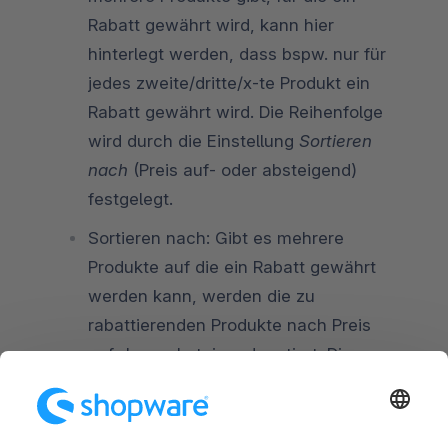
Rabatt gewährt wird, kann hier
hinterlegt werden, dass bspw. nur für
jedes zweite/dritte/x-te Produkt ein
Rabatt gewährt wird. Die Reihenfolge
wird durch die Einstellung
Sortieren
nach
(Preis auf- oder absteigend)
festgelegt.
Sortieren nach: Gibt es mehrere
Produkte auf die ein Rabatt gewährt
werden kann, werden die zu
rabattierenden Produkte nach Preis
auf- bzw. absteigend sortiert. Diese
Einstellung gewinnt in Kombination mit
den Einstellungen
Anwenden auf
und
Maximale Anwendung
an Bedeutung.