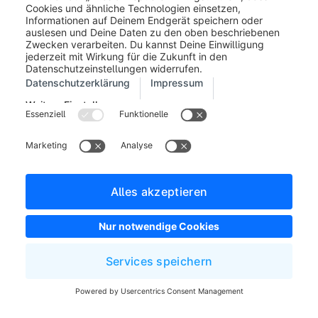
Prozentsatz den hier angegeben Betrag nicht
überschreiten kann.
Erweiterte Preisansicht öffnen (6):
Hier kannst Du
den Wert des Rabattes für jede Währung einzeln
vergeben.
Gängige Rabatt-Beispiele
Folgend listen wir Dir die geläufigsten Rabattaktionen
anhand eines entsprechenden Beispiels auf.
Zeitliche begrenzte "20% auf alles
außer..."