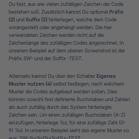
Du fest, aus wie vielen zufälligen Zeichen der Code
bestehen soll. Zusätzlich kannst Du optional
Präfix
(2)
und
Suffix (3)
hinterlegen, welche dem Code
vorangestellt oder angehängt werden. Die hier
verwendeten Zeichen werden nicht auf die
Zeichenlänge des zufälligen Codes angerechnet. In
unserem Beispiel auf dem oberen Screenshot ist der
Präfix
SW-
und der Suffix
-TEST
.
Alternativ kannst Du über den Schalter
Eigenes
Muster nutzen (4)
selbst festlegen, nach welchem
Muster die Codes aufgebaut werden sollen. Dies
können sowohl fest definierte Buchstaben und Zahlen
als auch zufällig durch das System hinterlegte
Zeichen sein. Um einen zufälligen Buchstaben (A-Z)
einzufügen, hinterlege
%s
, für eine zufällige Zahl (0-
9)
%d
. In unserem Beispiel sieht das eigene Muster so
aus:
SW-%s%d%s%d%s-TEST
.