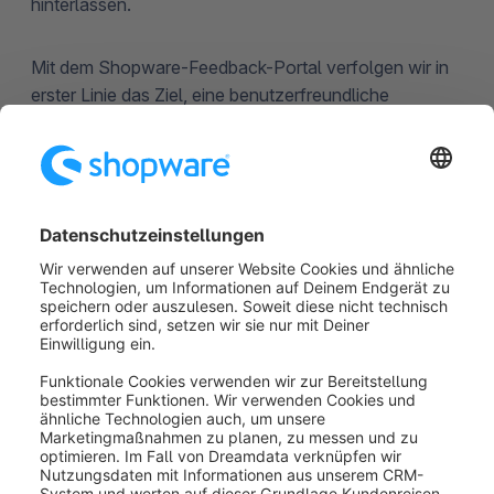
hinterlassen.
Mit dem Shopware-Feedback-Portal verfolgen wir in
erster Linie das Ziel, eine benutzerfreundliche
Plattform für deinen wertvollen Input zu schaffen.
Open-Source-Plattformen wie Shopware basieren
auf einer kollaborativen Kultur, d.h. unsere E-
Commerce-Lösung ist völlig offen für dein Feedback
zu Problemen, Ideen, Lösungen und
Anwendungsfällen in Bezug auf unser Produkt. Auf
diese Weise kannst du mitbestimmen, welche
Funktionen und Lösungen in Shopware 6
implementiert werden.
War dieser Artikel hilfreich?