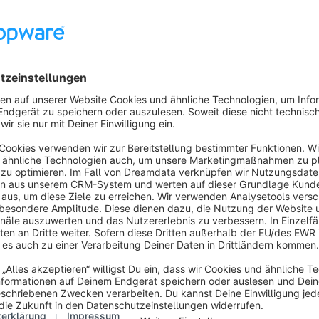
s findest du hier deine Kunden-Übersicht, kannst deine Entw
sehen.
ilfestellung zu den einzelnen Bereichen benötigen, findest du h
l
für Bewertungen
ligkeiten
Umgebungen
gen