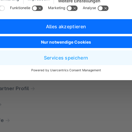
onen
en
rtner Profil
fe