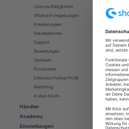
Darüber hinau
Lizenzauffälligkeiten
Verkäufe ein
Wildcard-Umgebungen
Solltest du H
Erweiterungen
Rabattaktionen
Support
Bewertungen
Artike
Verkäufe
Provisionen
Guidelines 
Extension Partner Profil
Marketing
Lizenzauffäl
In-App-Käufe
Händler
Wildcard-
Academy
Erweiterun
Einstellungen