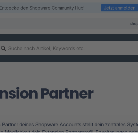
Entdecke den Shopware Community Hub!
Jetzt anmelden
sho
nsion Partner
 Partner deines Shopware Accounts stellt dein zentrales Sys
die Möglichkeit dein Extension Partnerprofil, Erweiterungen od