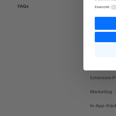
FAQs
Rabattakti
Support
Bewertung
Verkäufe
Provisionen
Extension Pa
Marketing
In-App-Käu