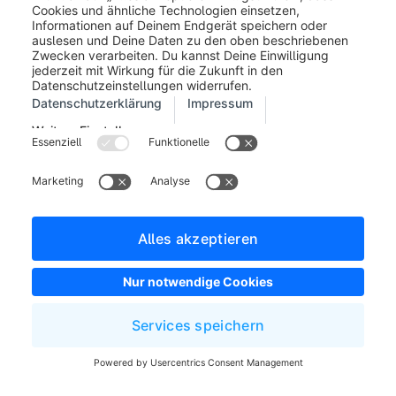
Hier sind auch die Versionen von
shopware/administration, -
storefront, elasticsearch und
weiteres konfigurierbar.
Führe die Datenbank Migration mit folgendem Befehl
aus:
bin/console system:
update
:
finish
War dieser Artikel hilfreich?