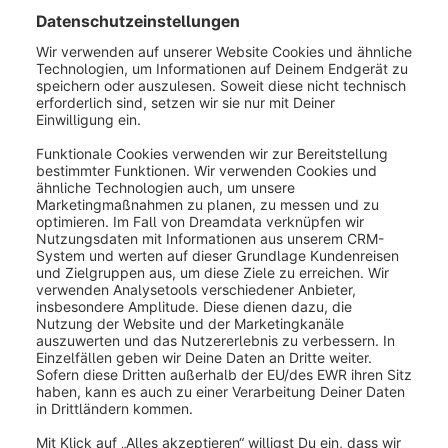
gibst Du diesen Befehl ein:
bin/console system:
update
:
prepare
Öffne dann die composer.json im Hauptverzeichnis
und ersetze shopware/core... mit der benötigten
Shopware Version.
Daraufhin kannst Du mit folgendem Befehl das
Update durchführen:
composer 
update