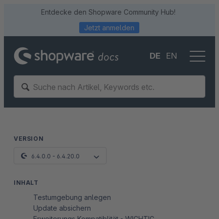
Entdecke den Shopware Community Hub!
Jetzt anmelden
DE
EN
VERSION
6.4.0.0 - 6.4.20.0
INHALT
Testumgebung anlegen
Update absichern
Erweiterungs Kompatiblität - WICHTIG