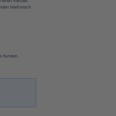
m einen manuell
unden telefonisch
es Kunden.