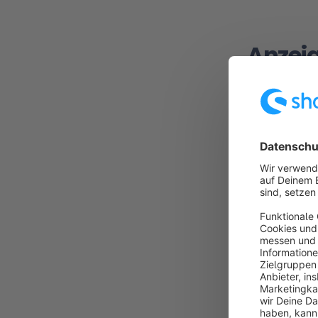
Anzei
Bei einem Kli
sich eine detai
Hier findest D