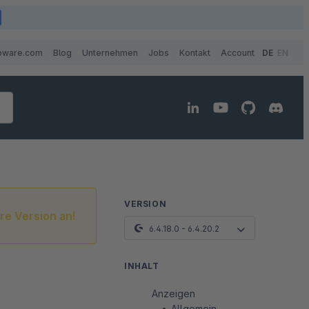
pware.com
Blog
Unternehmen
Jobs
Kontakt
Account
DE
EN
VERSION
re Version an!
6.4.18.0 - 6.4.20.2
INHALT
Anzeigen
Allgemein