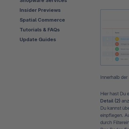
Shopware Services
Insider Previews
Spatial Commerce
Tutorials & FAQs
Update Guides
Innerhalb de
Hier hast Du 
Detail (2)
anz
Du kannst üb
einpflegen. A
durch Filtere