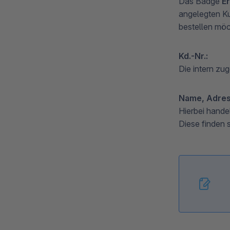
Das Badge
Er
angelegten Ku
bestellen möc
Kd.-Nr.:
Die intern z
Name, Adres
Hierbei hande
Diese finden s