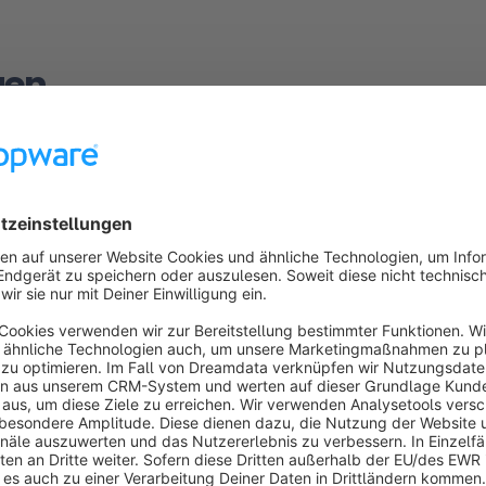
gen
ck innerhalb des Kontextmenüs auf
Anzeigen (1)
rechts von d
llierte Übersicht.
u alle Daten Deines Kunden in einer strukturierten Übersicht.