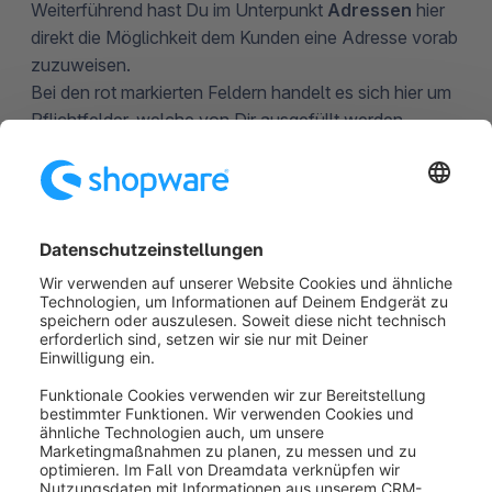
Weiterführend hast Du im Unterpunkt
Adressen
hier
direkt die Möglichkeit dem Kunden eine Adresse vorab
zuzuweisen.
Bei den rot markierten Feldern handelt es sich hier um
Pflichtfelder, welche von Dir ausgefüllt werden
müssen, damit Du diesen Kunden anlegen kannst.
War dieser Artikel hilfreich?