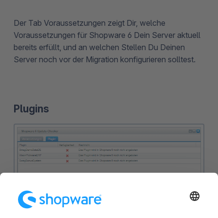
Der Tab Voraussetzungen zeigt Dir, welche
Voraussetzungen für Shopware 6 Dein Server aktuell
bereits erfüllt, und an welchen Stellen Du Deinen
Server noch vor der Migration konfigurieren solltest.
Plugins