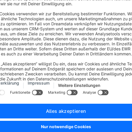
n.
e Schritte zur Einrichtung ausführlich beschrieben – von den te
en über die verschiedenen Installationsmethoden (z. B. per Do
en Hinweisen für unterschiedliche Server- und Hosting-Umge
u einen umfassenden Überblick über die Anforderungen und d
prozess:
Installationsanleitung
Artikel hilfreich?