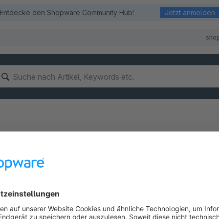
Entdecke den Shopware Community Hub!
Jetzt anmelden
sho
ation - Installation
pware 6
ge Installationsanleitung für Shopware 6 findest du in unserer 