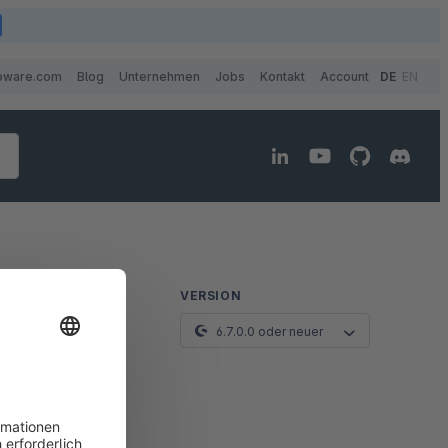
pware.com
Blog
Unternehmen
Jobs
Kontakt
Account
DE
EN
VERSION
6.7.0.0 oder neuer
Entwickler-