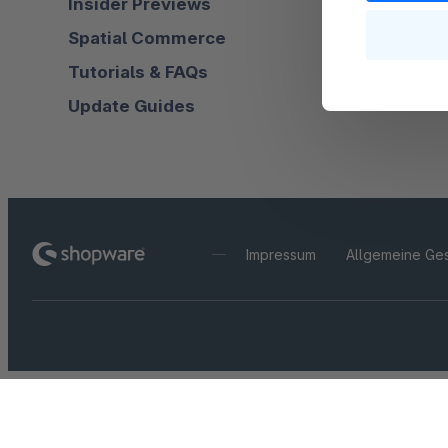
Insider Previews
Spatial Commerce
Tutorials & FAQs
Update Guides
Impressum
Allgemeine Ge