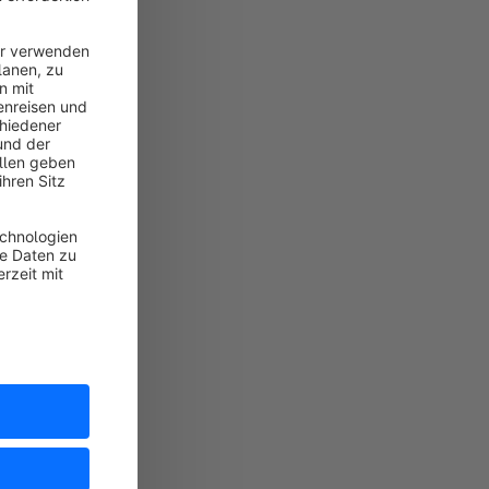
chnischen
cker) bis hin zu
bungen.
en gesamten