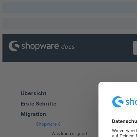
Migr
Übersicht
Erste Schritte
Sho
Migration
Shopware 6
Was kann migriert werden?
Die vollständi