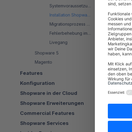
Systemvoraussetzungen
Dokumentatio
Installation Shopware 6
Dort sind all
Migrationsprozess - Shopware 6
Voraussetzung
Fehlerbehebung im Migrationsprozess
weiterführend
Livegang
Shopware 5
So erhältst d
Installations
Magento
Features
Konfiguration
War dieser 
Shopware in der Cloud
Shopware Erweiterungen
Commercial Features
Shopware Services