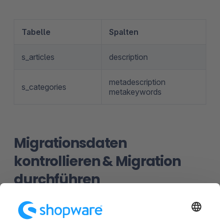
Tabelle
Spalten
s_articles
description
metadescription
s_categories
metakeywords
Migrationsdaten
kontrollieren & Migration
durchführen
Nachdem du alle notwendigen Angaben zu deiner
Verbindung gemacht hast, wirst du zur