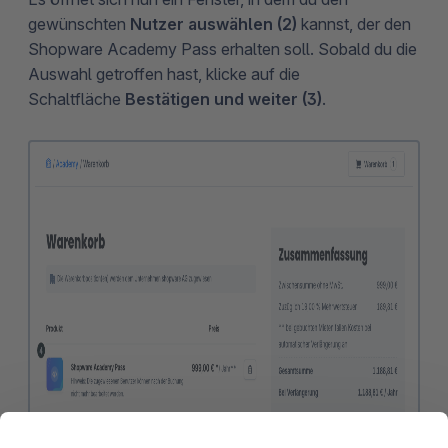
gewünschten
Nutzer auswählen (2)
kannst, der den
Shopware Academy Pass erhalten soll. Sobald du die
Auswahl getroffen hast, klicke auf die
Schaltfläche
Bestätigen und weiter (3)
.