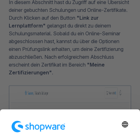
In diesem Abschnitt hast du Zugriff auf eine Übersicht
deiner gebuchten Schulungen und Online-Zertifikate.
Durch Klicken auf den Button
"Link zur
Lernplattform"
gelangst du direkt zu deinem
Schulungsmaterial. Sobald du ein Online-Seminar
abgeschlossen hast, kannst du über die Optionen
einen Prüfungslink erhalten, um deine Zertifizierung
abzuschließen. Nach erfolgreichem Abschluss
erscheint dein Zertifikat im Bereich
"Meine
Zertifizierungen"
.