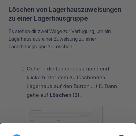
Löschen von Lagerhauszuweisungen
zu einer Lagerhausgruppe
Es stehen dir zwei Wege zur Verfügung, um ein
Lagerhaus aus einer Zuweisung zu einer
Lagerhausgruppe zu löschen.
Gehe in die Lagerhausgruppe und
klicke hinter dem zu löschenden
Lagerhaus auf den Button
... (1)
. Dann
gehe auf
Löschen (2)
.