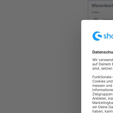
Beispie
Wie in Beispie
diesem Fall "B