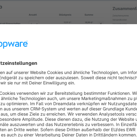
l 2: 25% Rabatt auf alle Artike
l 1, so erstellst Du auch hier wieder eine neue Aktion. Wir bene
eispiel 2 - 25% auf alle Artikel".