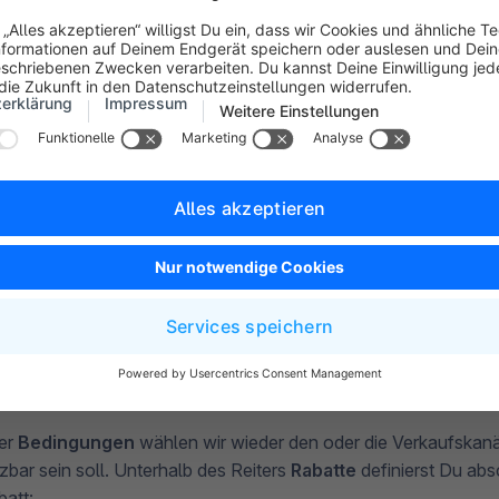
zu unserem ersten Beispiel werden wir hier jedoch den
Aktio
r Aktionscode
ändern und den Code
2022_25
hinterlegen. D
% Rabatt im Warenkorb aktivieren.
ter
Bedingungen
wählen wir wieder den oder die Verkaufskanä
zbar sein soll. Unterhalb des Reiters
Rabatte
definierst Du ab
att: