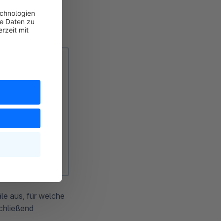
nscodetypen
auf
ieser Code wird
le aus, für welche
schließend