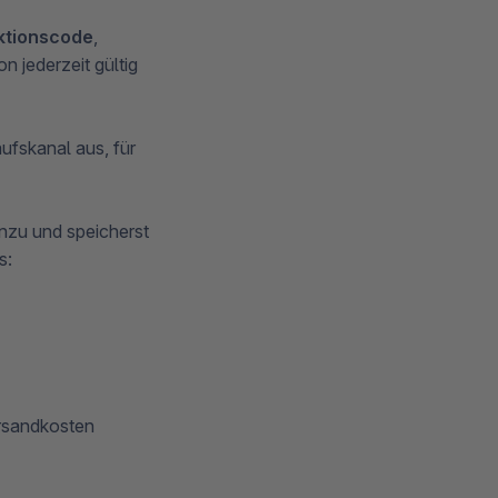
ktionscode
,
n jederzeit gültig
ufskanal aus, für
inzu und speicherst
s:
ersandkosten