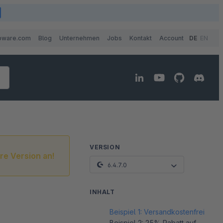
pware.com
Blog
Unternehmen
Jobs
Kontakt
Account
DE
EN
VERSION
re Version an!
6.4.7.0
INHALT
Beispiel 1: Versandkostenfrei
Beispiel 2: 25% Rabatt auf