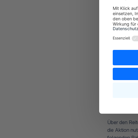
Im Gegensatz 
Festgelegte
später die 25
Über den Rei
die Aktion nut
folgenden Rab