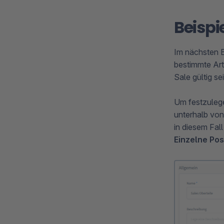
Beispi
Im nächsten B
bestimmte Art
Sale gültig sei
Um festzulege
unterhalb vo
in diesem Fal
Einzelne Pos