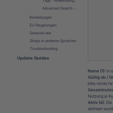
Tags - Anwendungsbeispiele
Advanced Search - Beispiele
Bestellungen
EU-Regelungen
Gewusst-wie
Shops in anderen Sprachen
Troubleshooting
Update Guides
Name (1)
: In
Gültig ab / Gü
bitte nichts hi
Gesamtnutzu
Nutzung je Ku
Aktiv (4)
: Di
definiert wur