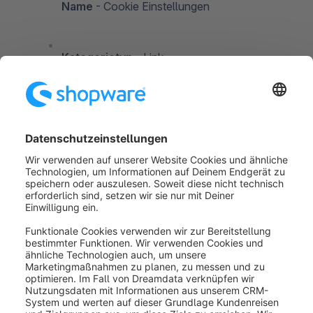
Name
- Cookie Einstellungen
Kategorietyp
- Link
Linktyp
- Extern
Linkziel
-
(Damit
/cookie/offcanvas
diese Eingabe übernommen wird, musst du
die Option „Mit Protokoll“ deaktivieren.)
Nun aktiviere nur noch deine neue Kategorie und die
Cookie-Einstellungen können mit einem Klick
bearbeitet werden.