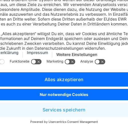
en zu exportieren, muss das Profil folgende Pflichtfelder enth
id
,
salesChannelId
,
orderDateTime
,
stateId
.
ichtfelder ist es nicht möglich, Bestellungen zu exportieren. H
ese Pflichtfelder in dem Profil. Die Pflichtfelder kannst Du in
nbank-Eintrag" auswählen
(1)
. Zusätzlich zu den Pflichtfelder
r hinterlegen. Die zur Verfügung stehenden Felder werden Dir e
ezeigt.
e Name
(2)
kannst Du die Felder benennen. Der Name fungiert gle
n der Export-Datei.