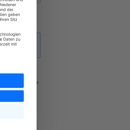
alten:
interlege also
 dem Dropdown in der
 kannst Du auch
benfalls im
ichzeitig als