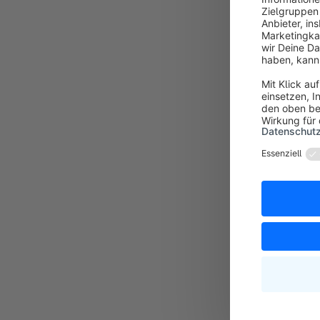
Um Bestellung
Ohne diese Pfl
zuallererst di
Spalte "Date
weitere Felde
Dropdown ang
In der Spalt
Spaltenname i