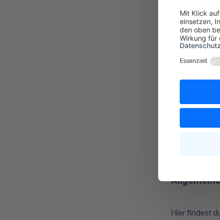
Allgemei
Allgemeine
Hier
findest d