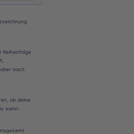
Bezeichnung
er Reihenfolge
t.
, aber nach
ren, ob deine
bis wann.
 insgesamt