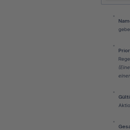
Name
gebe
Prior
Rege
(Eine
eine
Gülti
Akti
Gesa