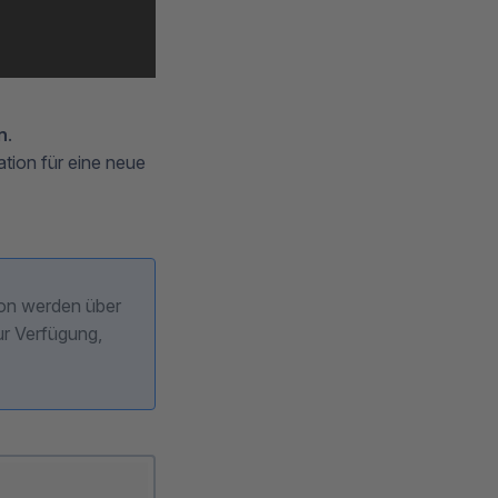
n
.
tion für eine neue
tion werden über
ur Verfügung,