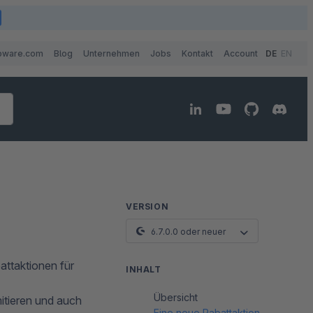
pware.com
Blog
Unternehmen
Jobs
Kontakt
Account
DE
EN
VERSION
6.7.0.0 oder neuer
attaktionen für
INHALT
Übersicht
mitieren und auch
Eine neue Rabattaktion