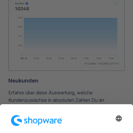
Neukunden
Erfahre über diese Auswertung, welche
Kundenzuwächse in absoluten Zahlen Du an
welchem Tag gehabt hast.
Auf der Y-Achse wird dir die Gesamtanzahl von
Kundenneuregistrierungen angezeigt, die X-Achse gibt