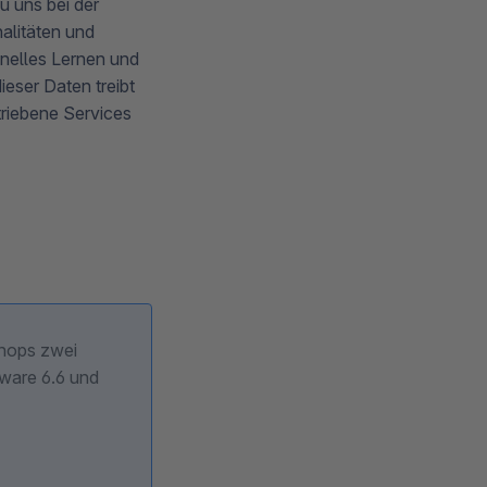
u uns bei der
alitäten und
inelles Lernen und
eser Daten treibt
triebene Services
Shops zwei
pware 6.6 und