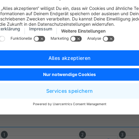
Derzeit finden einige Kalkulation der Daten auf deinem System s
daher bewusst, dass große Datenmengen sich auf die Syste
auswirken können.
uration