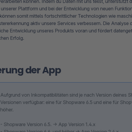
erarbeiten können. Indem du Daten mit uns teilst, unterstützt d
unserer Plattform und bei der Entwicklung von neuen Funktion
 können somit mittels fortschrittlicher Technologien wie masch
stererkennung aktiv unsere Services verbessern. Die Analyse di
rliche Entwicklung unseres Produkts voran und fördert datenge
chen Erfolg.
erung der App
Aufgrund von Inkompatibilitäten sind je nach Version deines 
Versionen verfügbar: eine für Shopware 6.5 und eine für Sho
höher.
- Shopware Version 6.5. -> App Version 1.4.x
- Shopware Version 6.6. und höher -> App Version 2.4.x