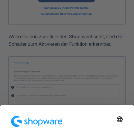
Wenn Du nun zurück in den Shop wechselst, sind die
Schalter zum Aktivieren der Funktion erkennbar.
Mit dem Schalter
Vaulting für PayPal-Zahlungen
aktivieren (1)
schaltest Du die Funktion generell ein.