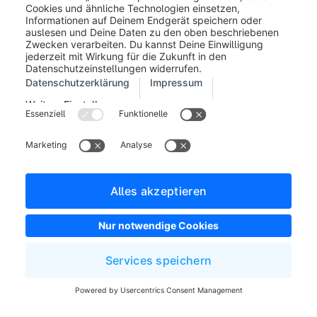
erfolgreich ist (dies geschieht in Abhängigkeit des
Landes sowie des Händler-Accounts), steht die
Zahlungsart "unbranded" -- d.h. ohne Verweis auf
PayPal als Zahlungsanbieter -- zur Verfügung. Kann
keine Freigabe erteilt werden, wird die Zahlungsart als
"branded" bereitgestellt, d.h. das Formular zur
Eingabe der Karteninformationen beinhaltet einen
Verweis auf PayPal als Anbieter.
PayPal prüft anhand der Kredit- oder Debitkarte, ob
eine starke Kundenauthentifizierung per 3D-Secure
erforderlich ist. Wenn die Option
Zahlungen aus
Nicht-3DS-Ländern blockieren
aktiviert wird, kann
die entsprechende Karte nicht zur Zahlung verwendet
werden, wenn ein 3DS Check nicht möglich ist.
3D-Secure ist ein Verfahren, welches die Sicherheit
bei Kreditkartenzahlungen erhöht.