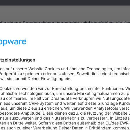
ig eigene Sonderzeichen verwenden, wird empfohlen, die Kon
assen. Lege dazu eine Datei
config/packages/shopware.yaml
die Einstellung
, um die benötigten Zeiche
preserved_chars




erved_chars
: [
'-'
, 
'_'
, 
'+'
, 
'.'
, 
'@'
, 
'/'
]
In allen neuen Shopware-Projekten befindet sich unter
confi
nur noch eine
lock.yaml
-Datei. Dies kann auch der Fall sein,
Update durchgeführt hast und die .yaml-Dateien unter
config