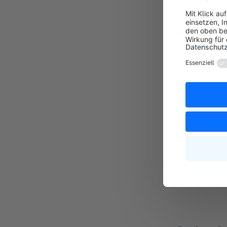
Allge
Die Einstellu
> Allgemein