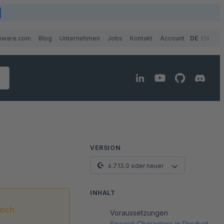
pware.com
Blog
Unternehmen
Jobs
Kontakt
Account
DE
EN
VERSION
6.7.13.0 oder neuer
INHALT
noch
Voraussetzungen
Special Characters in Product