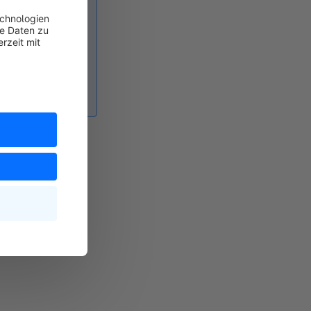
ue
assungen dort
ter
Einstellungen