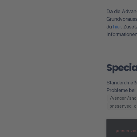
Da die Advan
Grundvorausse
du
hier
. Zusät
Informationen
Specia
Standardmäßi
Probleme bei 
/vendor/sho
preserved_c
preserve