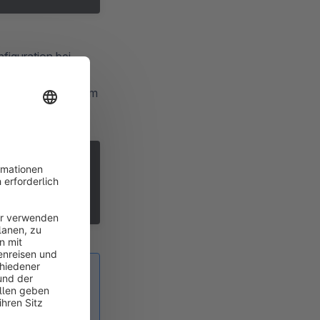
figuration bei
an und
n hinzuzufügen, zum
g/packages/
 wenn du ein
/packages/