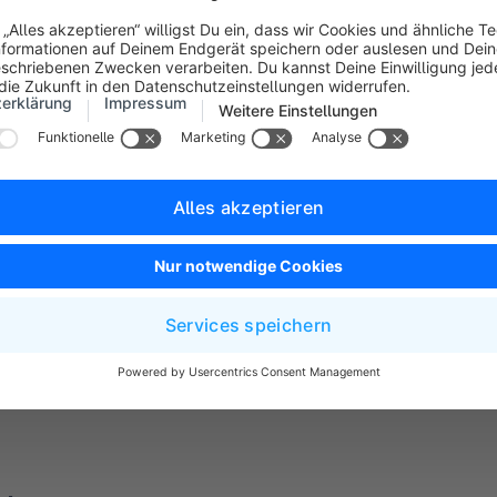
zuvor zum Standardumfang gehörten.
Wenn das bei deiner Installation der Fall ist, musst du eine ne
shopware.yaml
-Datei erstellen und die entsprechenden Anp
einfügen!
mein
ngsmöglichkeiten zur Advanced Search findest du im Admin un
 > Suche
.