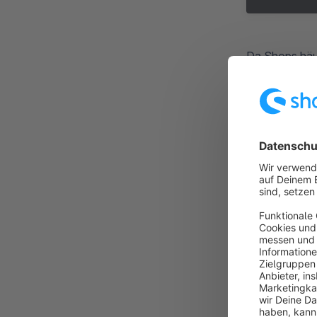
Da Shops häuf
Bedarf anzup
überschreibe 
Beispiel:
shopware
:
search
:
pres