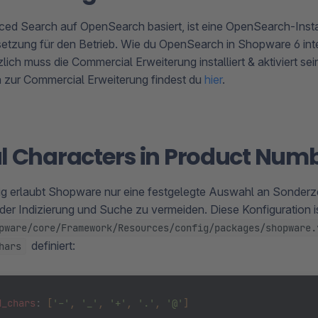
ced Search auf OpenSearch basiert, ist eine OpenSearch-Inst
tzung für den Betrieb. Wie du OpenSearch in Shopware 6 integ
zlich muss die Commercial Erweiterung installiert & aktiviert sei
 zur Commercial Erweiterung findest du
hier
.
l Characters in Product Num
g erlaubt Shopware nur eine festgelegte Auswahl an Sonderz
der Indizierung und Suche zu vermeiden. Diese Konfiguration is
pware/core/Framework/Resources/config/packages/shopware.
definiert:
hars
d_chars
: 
[
'-'
, 
'_'
, 
'+'
, 
'.'
, 
'@'
]