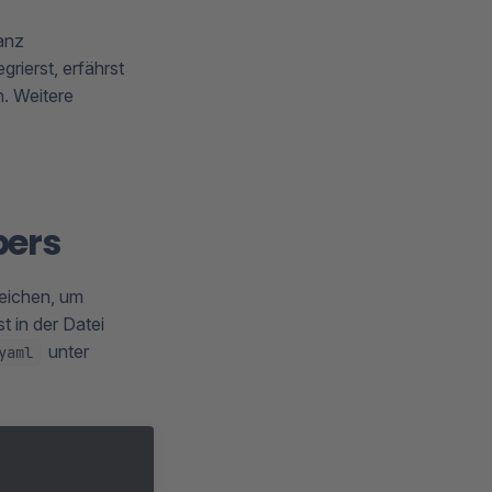
anz
rierst, erfährst
n. Weitere
bers
eichen, um
t in der Datei
unter
yaml