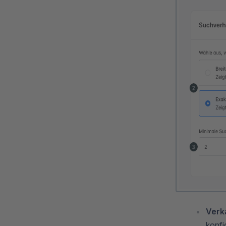
Verka
konfi