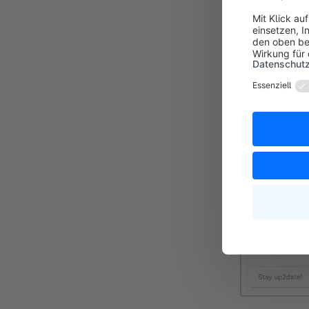
Pläne
Im Reiter Plä