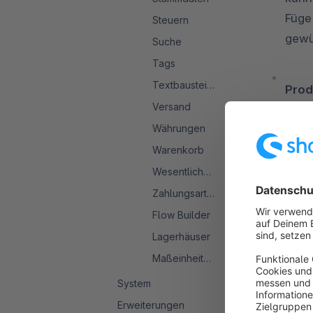
Füge
Steuern
gewü
Suche
Tags
Textbausteine
Prod
Versand
Plat
Währungen
Maße
Warenkorb
{{ 
Feed
Wesentliche Merkmale
Zahlungsarten
Flow Builder
Lagerhäuser
Produ
Maßeinheitensystem
System
Zum Einsatz k
für jedes Pro
Erweiterungen