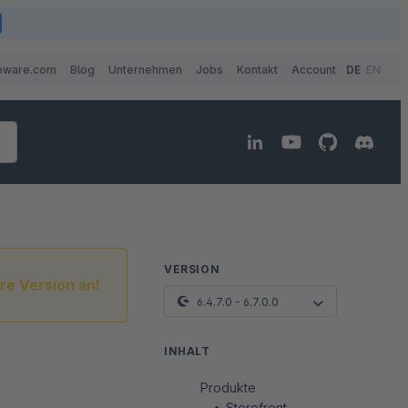
pware.com
Blog
Unternehmen
Jobs
Kontakt
Account
DE
EN
VERSION
re Version an!
6.4.7.0 - 6.7.0.0
INHALT
Produkte
Storefront