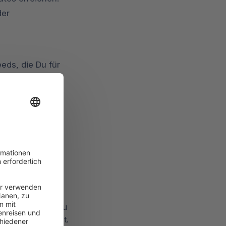
der
eds, die Du für
rzform der
s die Variable
 präzise im
en. Hier kannst Du
anbieten möchtest.