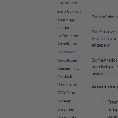
E-Mail-Templates
Import/Export
Die Maßeinhei
Kundengruppen
Länder
Die Kurzform 
Lieferzeiten
Frontend von 
Anmeldung & Registrierung
angezeigt.
Produkteinheiten
Du hast jedoc
Newsletter-Konfiguration
zum Beispiel 
Nummernkreise
product.unit
Produkte
Rule Builder
Anwendung
SEO-Einstellungen
Sitemap
Fron
Sprachen
beis
kann
Stammdaten