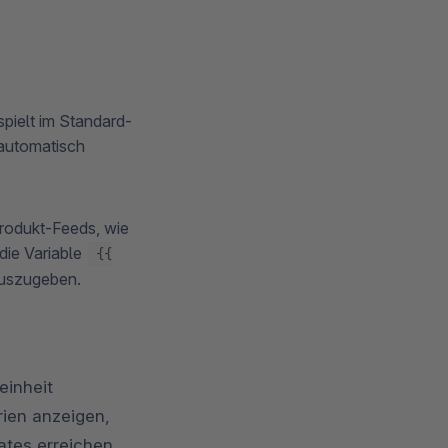
spielt im Standard-
 automatisch
Produkt-Feeds, wie
die Variable
{{
auszugeben.
einheit
rien anzeigen,
ates erreichen.