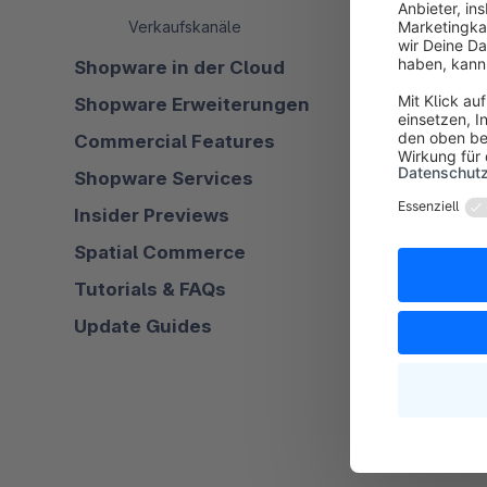
Dies tust Du 
Verkaufskanäle
Shopware in der Cloud
Shopware Erweiterungen
Commercial Features
Shopware Services
Insider Previews
Spatial Commerce
Tutorials & FAQs
Update Guides