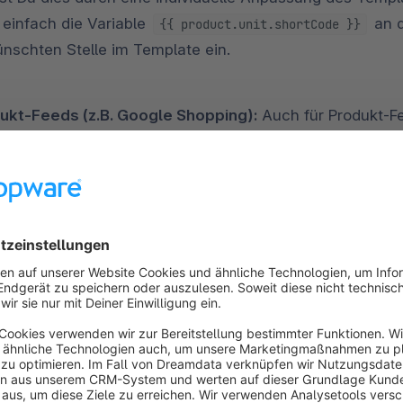
 einfach die Variable
an 
{{ product.unit.shortCode }}
nschten Stelle im Template ein.
ukt-Feeds (z.B. Google Shopping):
Auch für Produkt-Fe
tformen wie Google Shopping erstellst, kannst Du die Ku
inheit nutzen. In den Exportvorlagen kannst Du ebenfall
verwenden, um die Maßeinheit
product.unit.shortCode }}
 anzugeben.
kte
ommen die Einheiten beim Anlegen oder Editieren von Produkt
dukt per Dropdown-Menü auswählen, in welcher Einheit Du es 