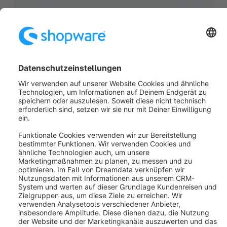
state_leave.order_delivery.state.cancelled
state_enter.order_delivery.state.open