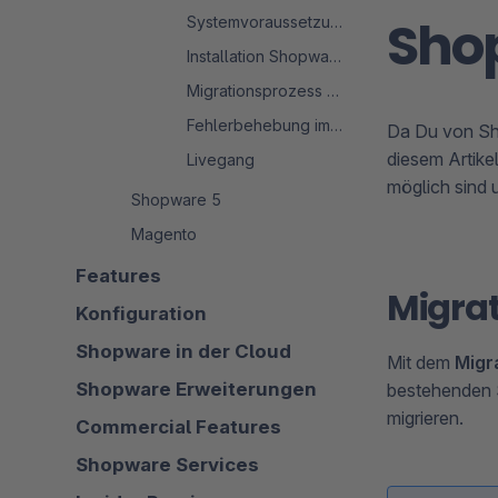
Sho
Systemvoraussetzungen
Installation Shopware 6
Migrationsprozess - Shopware 6
Fehlerbehebung im Migrationsprozess
Da Du von Sho
diesem Artike
Livegang
möglich sind 
Shopware 5
Magento
Features
Migra
Konfiguration
Shopware in der Cloud
Mit dem
Migr
Shopware Erweiterungen
bestehenden S
migrieren.
Commercial Features
Shopware Services