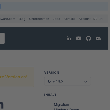
pware.com
Blog
Unternehmen
Jobs
Kontakt
Account
DE
EN
VERSION
re Version an!
6.4.8.0
INHALT
n
Migration
Migrierte Daten