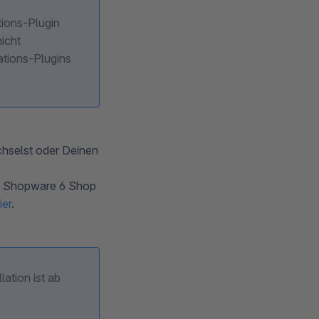
tions-Plugin
nicht
ations-Plugins
chselst oder Deinen
em Shopware 6 Shop
ier
.
ation ist ab