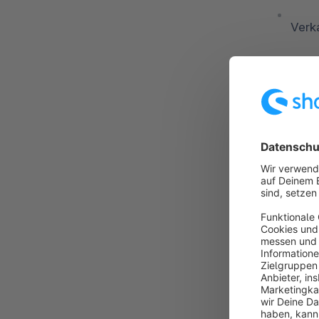
Verk
Einst