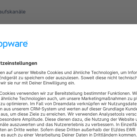
aufskanäle
ellungen:
Adress Einstellungen
Stammdaten
Warenkorb
Länder