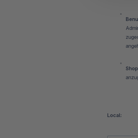
Benu
Admin
zugeo
ange
Shop
anzug
Local: