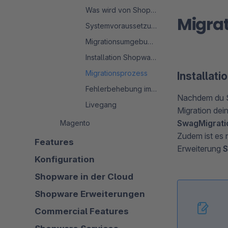
Was wird von Shopware 5 auf 6 migriert
Migrat
Systemvoraussetzungen
Migrationsumgebung erstellen
Installation Shopware 6
Migrationsprozess
Installat
Fehlerbehebung im Migrationsprozess
Nachdem du Sh
Livegang
Migration dei
SwagMigrati
Magento
Zudem ist es 
Features
Erweiterung
S
Konfiguration
Shopware in der Cloud
Shopware Erweiterungen
Commercial Features