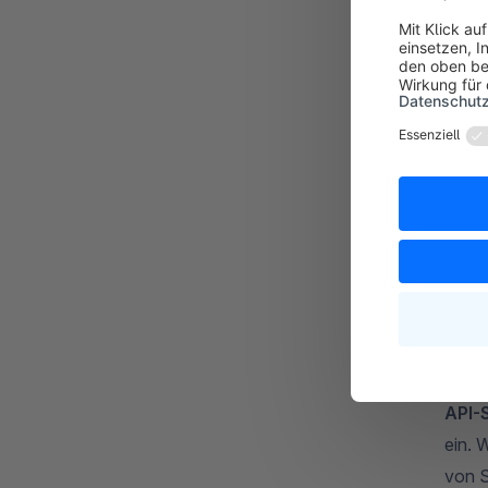
API-
ein. 
von 