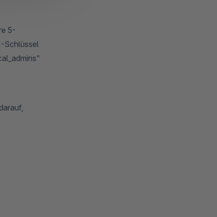
re 5-
PI-Schlüssel
ocal_admins"
darauf,