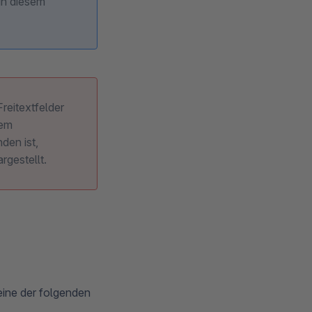
in diesem
reitextfelder
dem
den ist,
rgestellt.
 eine der folgenden