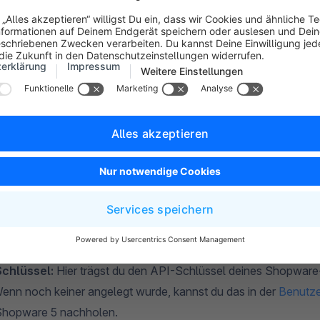
Schlüssel:
Hier trägst du den API-Schlüssel deines Shopwar
Wenn noch keiner angelegt wurde, kannst du das in der
Benutze
Shopware 5 nachholen.