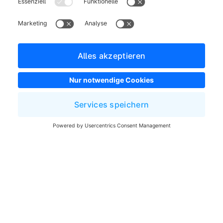
Migration fortsetzen
Sobald du alle möglichen Einträge behoben hast,
klicke auf
Weiter
. Der Assistent versucht dann, die
Migration an der Stelle fortzusetzen, an der sie
unterbrochen wurde. Wenn du fortfährst, obwohl
noch Fehler oder Warnungen ungelöst sind, kann das
zu neuen Fehlern führen. Du musst mindestens alle
behebbaren Fehler gelöst haben, um fortzufahren.
War dieser Artikel hilfreich?