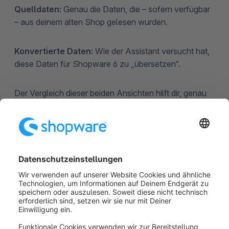
Quelldaten:
Genau die Daten, die – sofern verfügbar
– aus deinem alten Shop gelesen wurden.
Konvertierte Daten:
Wie der Assistant versucht hat,
diese Daten für Shopware 6 zu „übersetzen“.
Der Vergleich dieser beiden Ansichten hilft dir, genau
zu erkennen, welches Informationselement (z. B. ein
bestimmtes Attribut oder eine ID) den Konflikt
verursacht.
5. Umgang mit nicht
behebbaren Fehlern &
Fortsetzen der Migration