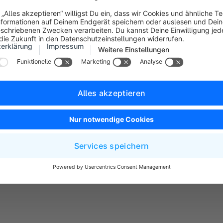
eite (Datensatzauswahl)
lle einzelnen Datensätze (z. B. konkrete Kunden oder Produkte)
rursacht haben.
 besitzt eine Statusanzeige:
Nicht behoben
(Rot) oder
Behob
kannst Datensätze einzeln auswählen oder mit
Alle auswähl
sierung für die gesamte Gruppe durchführen.