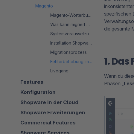
Magento
inkonsistenten
spezifischen 
Magento-Wörterbuch
Verwaltungsob
Was kann migriert werden?
die gesamte M
Systemvoraussetzungen
Installation Shopware 6
Migrationsprozess
1. Da
Fehlerbehebung im Migrationsprozess
Livegang
Wenn du diese
Features
Phasen „
Les
Konfiguration
Shopware in der Cloud
Shopware Erweiterungen
Commercial Features
Shopware Services