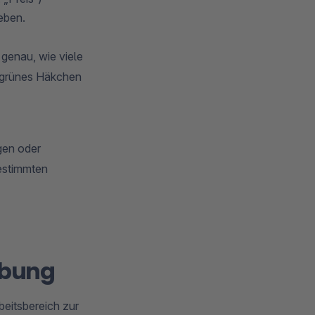
eben.
r genau, wie viele
n grünes Häkchen
ngen oder
estimmten
ebung
beitsbereich zur