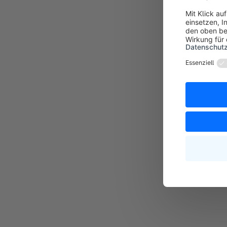
Die linke S
Hier werden a
den Fehler ve
Jeder Eintrag
Auswahl:
Du 
Sammelaktuali