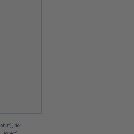
ehlt“), der
 „Preis“)