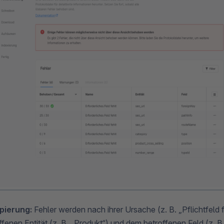
pierung:
Fehler werden nach ihrer Ursache (z. B. „Pflichtfeld f
ffenen Entität (z. B. „Produkt“) und dem betroffenen Feld (z. B.