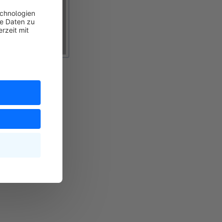
 aufgelistet, die
en
(Grün).
en
eine