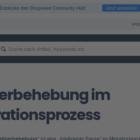
Entdecke den Shopware Community Hub!
Jetzt anmelden
sho
lerbehebung im
ationsprozess
ehlerbehebung
“ ist eine „intelligente Pause“ im Migrationspr