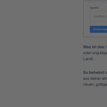
Was ist das:
W
oder ungültig
Land).
So behebst d
aus deiner ak
neuen, gültig